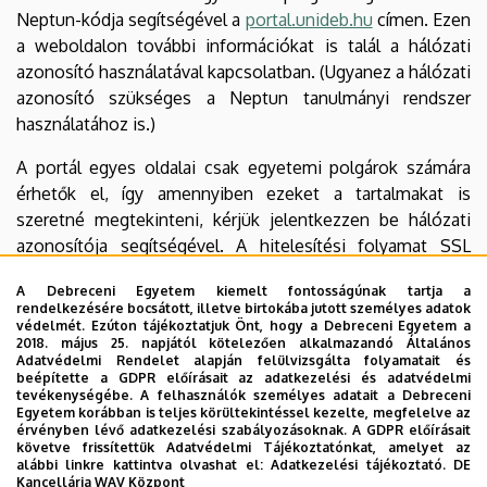
Neptun-kódja segítségével a
portal.unideb.hu
címen. Ezen
a weboldalon további információkat is talál a hálózati
azonosító használatával kapcsolatban. (Ugyanez a hálózati
azonosító szükséges a Neptun tanulmányi rendszer
használatához is.)
A portál egyes oldalai csak egyetemi polgárok számára
érhetők el, így amennyiben ezeket a tartalmakat is
szeretné megtekinteni, kérjük jelentkezzen be hálózati
azonosítója segítségével. A hitelesítési folyamat SSL
titkosított csatornán keresztül történik, így
A Debreceni Egyetem kiemelt fontosságúnak tartja a
felhasználóneve és jelszava nem kerülhet illetéktelen
rendelkezésére bocsátott, illetve birtokába jutott személyes adatok
kezekbe.
védelmét. Ezúton tájékoztatjuk Önt, hogy a Debreceni Egyetem a
2018. május 25. napjától kötelezően alkalmazandó Általános
Adatvédelmi Rendelet alapján felülvizsgálta folyamatait és
Letölthető állományok olvasásához szükséges
beépítette a GDPR előírásait az adatkezelési és adatvédelmi
program
tevékenységébe. A felhasználók személyes adatait a Debreceni
Egyetem korábban is teljes körültekintéssel kezelte, megfelelve az
érvényben lévő adatkezelési szabályozásoknak. A GDPR előírásait
Az Acrobat típusú fájlok megnyitásához és
követve frissítettük Adatvédelmi Tájékoztatónkat, amelyet az
megjelenítéséhez szükséges ingyenes programot - ha
alábbi linkre kattintva olvashat el:
Adatkezelési tájékoztató.
DE
Kancellária WAV Központ