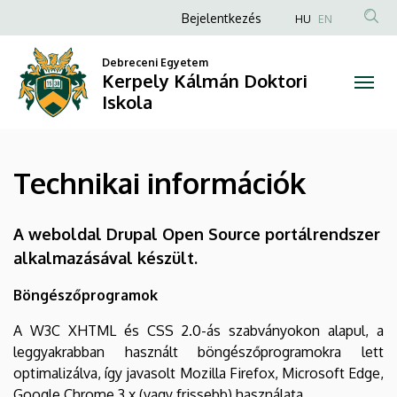
Technikai
Ugrás
Anonim
Bejelentkezés
HU
EN
a
Felhasználói
információk
tartalomra
Debreceni Egyetem
fiók
Kerpely Kálmán Doktori
|
menüje
Iskola
Kerpely
Kálmán
Technikai információk
Doktori
Iskola
A weboldal Drupal Open Source portálrendszer
alkalmazásával készült.
Böngészőprogramok
A W3C XHTML és CSS 2.0-ás szabványokon alapul, a
leggyakrabban használt böngészőprogramokra lett
optimalizálva, így javasolt Mozilla Firefox, Microsoft Edge,
Google Chrome 3.x (vagy frissebb) használata.