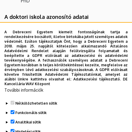
PhD
A doktori iskola azonosító adatai
Kódszám: D53
A Debreceni Egyetem kiemelt fontosságúnak tartja a
rendelkezésére bocsátott, illetve birtokába jutott személyes adatok
Intézmény: A DI a Debreceni Egyetem
védelmét. Ezúton tájékoztatjuk Önt, hogy a Debreceni Egyetem a
keretében működik
2018. május 25. napjától kötelezően alkalmazandó Általános
Adatvédelmi Rendelet alapján felülvizsgálta folyamatait és
beépítette a GDPR előírásait az adatkezelési és adatvédelmi
Tudományterületi besorolás:
tevékenységébe. A felhasználók személyes adatait a Debreceni
Agrártudományok (tudományága:
Egyetem korábban is teljes körültekintéssel kezelte, megfelelve az
érvényben lévő adatkezelési szabályozásoknak. A GDPR előírásait
Növénytermesztési és kertészeti tudományok)
követve frissítettük Adatvédelmi Tájékoztatónkat, amelyet az
alábbi linkre kattintva olvashat el:
Adatkezelési tájékoztató.
DE
A doktori iskola neve: Kerpely Kálmán
Kancellária WAV Központ
Növénytermesztési és Kertészeti Tudományok
További információk
Doktori Iskola
Nélkülözhetetlen sütik
Legutóbbi frissítés:
2023. 03. 26. 19:58
Funkcionális sütik
Analitikai sütik
Hirdetési sütik