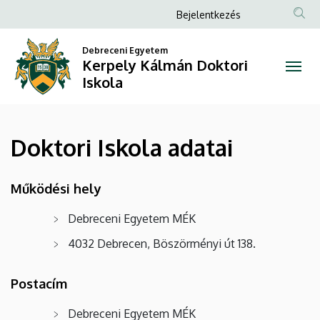
Doktori
Ugrás
Anonim
Bejelentkezés
a
Felhasználói
Iskola
tartalomra
Debreceni Egyetem
fiók
Kerpely Kálmán Doktori
adatai
menüje
Iskola
|
Kerpely
Doktori Iskola adatai
Kálmán
Doktori
Működési hely
Iskola
Debreceni Egyetem MÉK
4032 Debrecen, Böszörményi út 138.
Postacím
Debreceni Egyetem MÉK