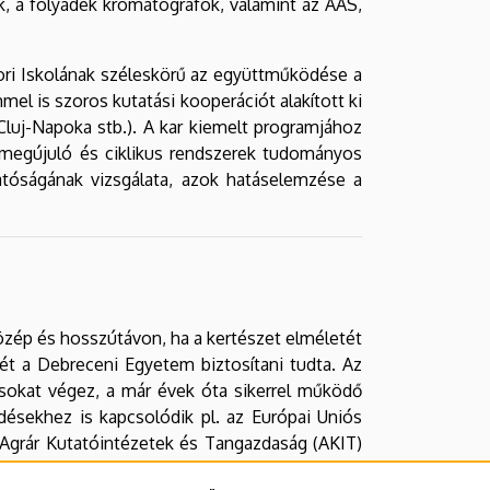
 a folyadék kromatográfok, valamint az AAS,
ri Iskolának széleskörű az együttműködése a
el is szoros kutatási kooperációt alakított ki
f Cluj-Napoka stb.). A kar kiemelt programjához
a megújuló és ciklikus rendszerek tudományos
atóságának vizsgálata, azok hatáselemzése a
közép és hosszútávon, ha a kertészet elméletét
t a Debreceni Egyetem biztosítani tudta. Az
tásokat végez, a már évek óta sikerrel működő
désekhez is kapcsolódik pl. az Európai Uniós
 Agrár Kutatóintézetek és Tangazdaság (AKIT)
K+F kutatás hátterét, ahol gyümölcs-, zöldség-