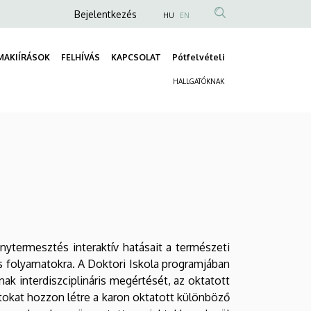
Anonim
Bejelentkezés
HU
EN
Felhasználói
fiók
MAKIÍRÁSOK
FELHÍVÁS
KAPCSOLAT
Pótfelvételi
Fő
menüje
HALLGATÓKNAK
navigáció
Másodlagos
navigáció
termesztés interaktív hatásait a természeti
kus folyamatokra. A Doktori Iskola programjában
k interdiszciplináris megértését, az oktatott
tokat hozzon létre a karon oktatott különböző