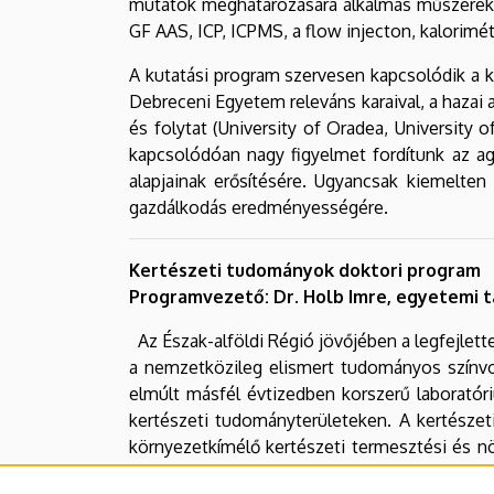
mutatók meghatározására alkalmas műszerek.
GF AAS, ICP, ICPMS, a flow injecton, kalorimé
A kutatási program szervesen kapcsolódik a
Debreceni Egyetem releváns karaival, a hazai 
és folytat (University of Oradea, University o
kapcsolódóan nagy figyelmet fordítunk az ag
alapjainak erősítésére. Ugyancsak kiemelte
gazdálkodás eredményességére.
Kertészeti tudományok doktori program
Programvezető: Dr. Holb Imre, egyetemi t
Az Észak-alföldi Régió jövőjében a legfejlett
a nemzetközileg elismert tudományos színvo
elmúlt másfél évtizedben korszerű laboratóri
kertészeti tudományterületeken. A kertészet
környezetkímélő kertészeti termesztési és n
gondozásában lévő Pallagi Kertészeti Kísérlet