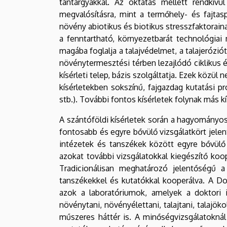
tantárgyakkal. Az oktatás mellett rendkív
megvalósításra, mint a termőhely- és fajtas
növény abiotikus és biotikus stresszfaktorain
a fenntartható, környezetbarát technológiai 
magába foglalja a talajvédelmet, a talajeróziót
növénytermesztési térben lezajlódó ciklikus 
kísérleti telep, bázis szolgáltatja. Ezek közül
kísérletekben sokszínű, fajgazdag kutatási pr
stb.). További fontos kísérletek folynak más 
A szántóföldi kísérletek során a hagyományo
fontosabb és egyre bővülő vizsgálatkört jelen
intézetek és tanszékek között egyre bővülő 
azokat további vizsgálatokkal kiegészítő koop
Tradicionálisan meghatározó jelentőségű 
tanszékekkel és kutatókkal kooperálva. A Do
azok a laboratóriumok, amelyek a doktori i
növénytani, növényélettani, talajtani, talajö
műszeres háttér is. A minőségvizsgálatoknál 