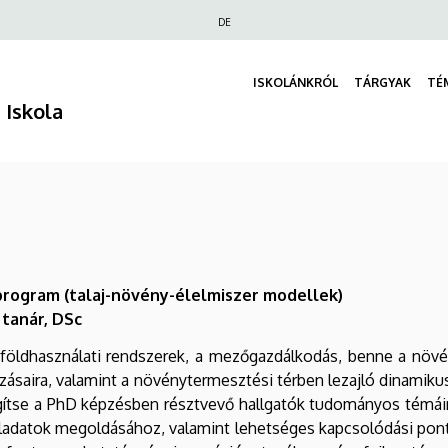
Felső
DE
navigáció
ISKOLÁNKRÓL
TÁRGYAK
TÉ
 Iskola
rogram (talaj-növény-élelmiszer modellek)
tanár, DSc
öldhasználati rendszerek, a mezőgazdálkodás, benne a növény
áltozásaira, valamint a növénytermesztési térben lezajló dinami
ítse a PhD képzésben résztvevő hallgatók tudományos témáina
feladatok megoldásához, valamint lehetséges kapcsolódási pon