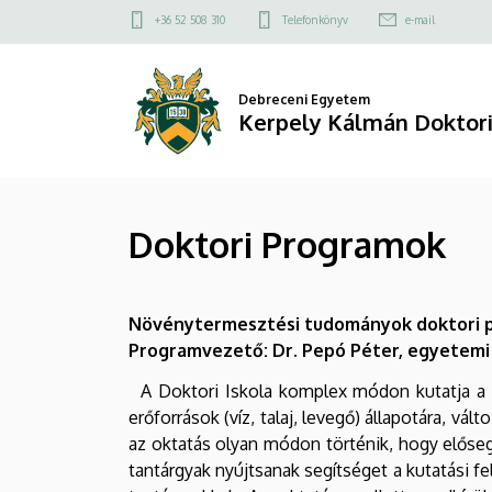
Doktori
Ugrás
Felső
+36 52 508 310
Telefonkönyv
e-mail
a
kapcsolat
Programok
tartalomra
menü
|
Debreceni Egyetem
Kerpely Kálmán Doktori
Kerpely
Kálmán
Doktori Programok
Doktori
Iskola
Növénytermesztési tudományok doktori p
Programvezető: Dr. Pepó Péter, egyetemi 
A Doktori Iskola komplex módon kutatja a f
erőforrások (víz, talaj, levegő) állapotára, v
az oktatás olyan módon történik, hogy előseg
tantárgyak nyújtsanak segítséget a kutatási 