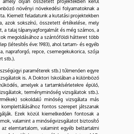
, amely olyan összetett projektekben kerül
különböző növényi növekedési folyamatoknak a
ta. Kiemelt feladatunk a kutatási projektekben
sa, azok sokszínű, összetett értékelése, mely
etet, a talaj tápanyagforgalmát és még számos, a
atok megoldásához a szántóföldi hátteret több
lep (létesítés éve: 1983), ahol tartam- és egyéb
ica, napraforgó, repce, csemegekukorica, szója
 stb.).
észségügyi paraméterek stb.) túlmenően egyre
izsgálatok is. A Doktori Iskolában a különböző
működés, amelyek a tartamkísérletekre épülő,
vizsgálatok, terményminőség vizsgálatok stb.).
ermékek) sokoldalú minőség vizsgálata más
k komplettálásához fontos szerepet játszanak
lgálják. Ezek közül kiemelkedően fontosak a
iumok, valamint a minőségvizsgálatot biztosító
, az elemtartalom, valamint egyéb beltartalmi