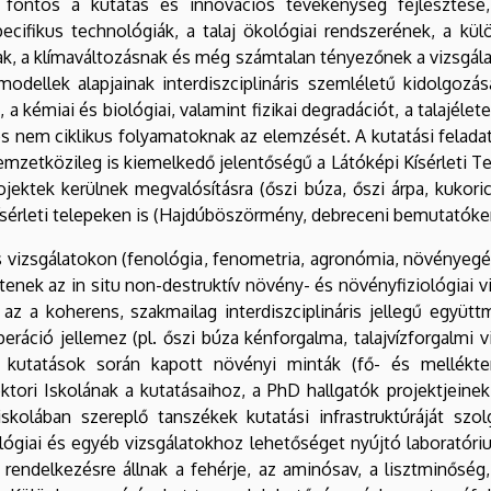
ül fontos a kutatás és innovációs tevékenység fejlesztése
pecifikus technológiák, a talaj ökológiai rendszerének, a 
ak, a klímaváltozásnak és még számtalan tényezőnek a vizsgála
modellek alapjainak interdiszciplináris szemléletű kidolgozá
, a kémiai és biológiai, valamint fizikai degradációt, a talajél
és nem ciklikus folyamatoknak az elemzését. A kutatási felad
 nemzetközileg is kiemelkedő jelentőségű a Látóképi Kísérleti Te
ojektek kerülnek megvalósításra (őszi búza, őszi árpa, kukor
kísérleti telepeken is (Hajdúböszörmény, debreceni bemutatókert
s vizsgálatokon (fenológia, fenometria, agronómia, növényeg
tenek az in situ non-destruktív növény- és növényfiziológiai v
az a koherens, szakmailag interdiszciplináris jellegű együtt
eráció jellemez (pl. őszi búza kénforgalma, talajvízforgalmi 
a kutatások során kapott növényi minták (fő- és mellékt
ktori Iskolának a kutatásaihoz, a PhD hallgatók projektjeine
skolában szereplő tanszékek kutatási infrastruktúráját szo
kológiai és egyéb vizsgálatokhoz lehetőséget nyújtó laboratór
rendelkezésre állnak a fehérje, az aminósav, a lisztminőség