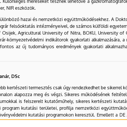
 Különleges méréseket tesznek lehetővé a gázkromatográfok,
ter, NIR eszközök.
 különböző hazai és nemzetközi együttműködésekhez. A Dokto
agrár felsőoktatás intézményeivel, de számos külföldi egyetemm
f Osijek, Agricultural University of Nitra, BOKU, University o
rár-környezetvédelmi indikátorok gyakorlati alkalmazására, 
n fontos az új tudományos eredmények gyakorlati alkalmazh
anár, DSc
ebb kertészeti termesztés csak úgy rendezkedhet be sikerrel 
nalon alapozza meg és végzi. Sikeres működésének feltételé
umokkal is felszerelt kutatóműhely, sikeres kertészeti kuta
i program kutatási területei, profilja nemzetközi együttműkö
övényvédelmi kutatási programokon keresztül. Emellett a DE
i Telep és Nyíregyházi Kutatóintézet évtizedek óta szolgálja a 